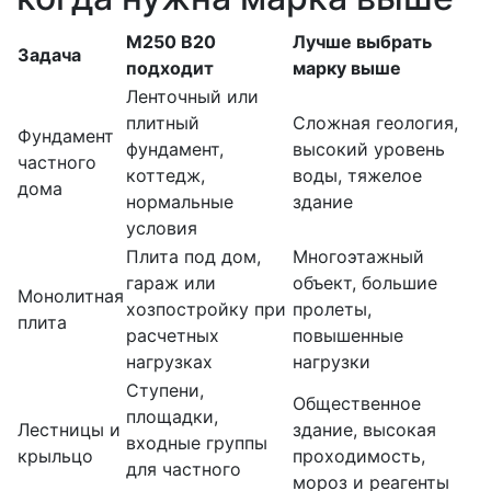
М250 В20
Лучше выбрать
Задача
подходит
марку выше
Ленточный или
плитный
Сложная геология,
Фундамент
фундамент,
высокий уровень
частного
коттедж,
воды, тяжелое
дома
нормальные
здание
условия
Плита под дом,
Многоэтажный
гараж или
объект, большие
Монолитная
хозпостройку при
пролеты,
плита
расчетных
повышенные
нагрузках
нагрузки
Ступени,
Общественное
площадки,
Лестницы и
здание, высокая
входные группы
крыльцо
проходимость,
для частного
мороз и реагенты