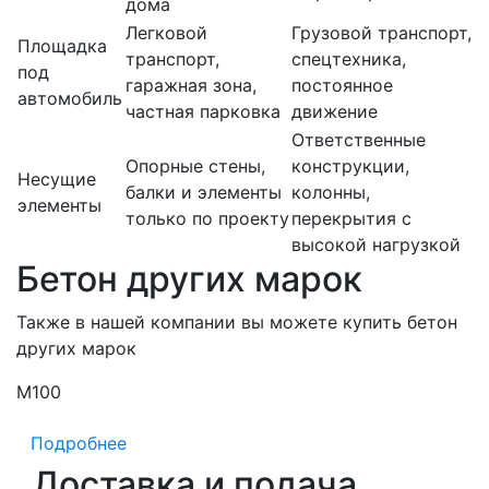
дома
Легковой
Грузовой транспорт,
Площадка
транспорт,
спецтехника,
под
гаражная зона,
постоянное
автомобиль
частная парковка
движение
Ответственные
Опорные стены,
конструкции,
Несущие
балки и элементы
колонны,
элементы
только по проекту
перекрытия с
высокой нагрузкой
Бетон других марок
Также в нашей компании вы можете купить бетон
других марок
М100
М
Подробнее
Доставка и подача